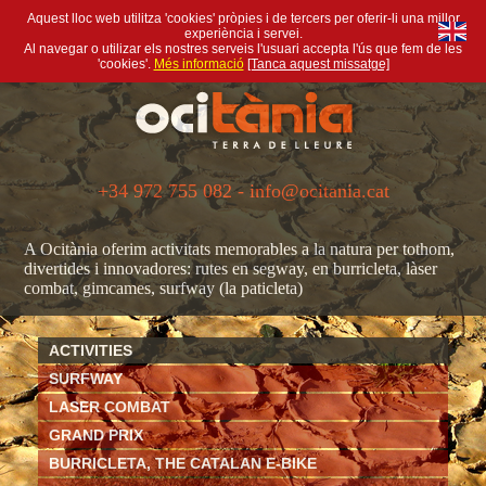
Aquest lloc web utilitza 'cookies' pròpies i de tercers per oferir-li una millor
experiència i servei.
Al navegar o utilizar els nostres serveis l'usuari accepta l'ús que fem de les
'cookies'.
Més informació
[Tanca aquest missatge]
+34 972 755 082 - info@ocitania.cat
A Ocitània oferim activitats memorables a la natura per tothom,
divertides i innovadores: rutes en segway, en burricleta, làser
combat, gimcames, surfway (la paticleta)
ACTIVITIES
SURFWAY
LASER COMBAT
GRAND PRIX
BURRICLETA, THE CATALAN E-BIKE