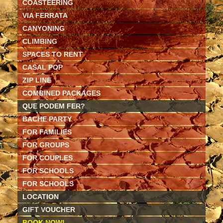
COASTEERING
VIA FERRATA
CANYONING
CLIMBING
SPACES TO RENT
CASAL POP
ZIP LINE
COMBINED PACKAGES
QUE PODEM FER?
BACHE PARTY
FOR FAMILIES
FOR GROUPS
FOR COUPLES
FOR SCHOOLS
FOR SCHOOLS
LOCATION
GIFT VOUCHER
BOOK NOW!