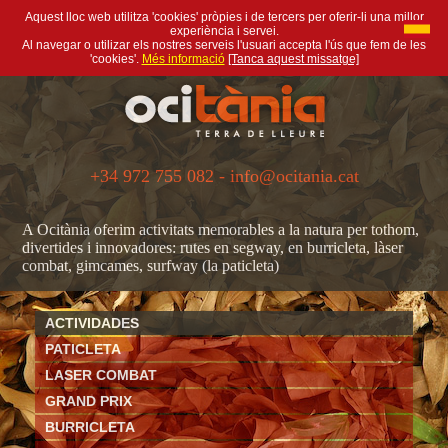
Aquest lloc web utilitza 'cookies' pròpies i de tercers per oferir-li una millor
experiència i servei.
Al navegar o utilizar els nostres serveis l'usuari accepta l'ús que fem de les
'cookies'.
Més informació
[Tanca aquest missatge]
+34 972 755 082 - info@ocitania.cat
A Ocitània oferim activitats memorables a la natura per tothom,
divertides i innovadores: rutes en segway, en burricleta, làser
combat, gimcames, surfway (la paticleta)
ACTIVIDADES
PATICLETA
LASER COMBAT
GRAND PRIX
BURRICLETA