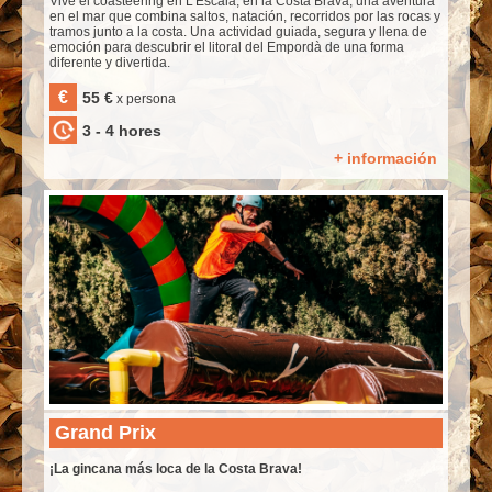
Vive el coasteering en L’Escala, en la Costa Brava, una aventura
en el mar que combina saltos, natación, recorridos por las rocas y
tramos junto a la costa. Una actividad guiada, segura y llena de
emoción para descubrir el litoral del Empordà de una forma
diferente y divertida.
€
55 €
x persona
3 - 4 hores
+ información
Grand Prix
¡La gincana más loca de la Costa Brava!