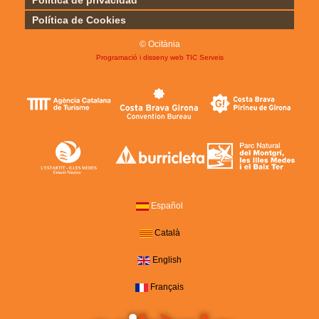
Política de privacidad
Política de Cookies
© Ocitània
Programació i disseny web
TIC Serveis
Español
Català
English
Français