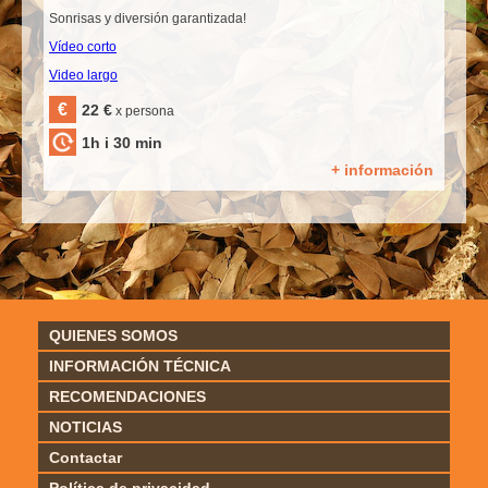
Sonrisas y diversión garantizada!
Vídeo corto
Video largo
€
22 €
x persona
1h i 30 min
+ información
QUIENES SOMOS
INFORMACIÓN TÉCNICA
RECOMENDACIONES
NOTICIAS
Contactar