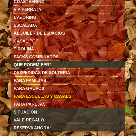
COASTEERING
VíA FERRATA
CAñONING
ESCALADA
ALQUILER DE ESPACIOS
CASAL POP
TIROLINA
PACKS COMBINADOS
QUE PODEM FER?
DESPEDIDAS DE SOLTER/A
PARA FAMILIAS
PARA GRUPOS
PARA ESCUELAS Y CASALS
PARA PAREJAS
SITUACIÓN
VALE REGALO
RESERVA AHORA!