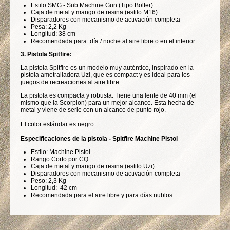
Estilo SMG - Sub Machine Gun (Tipo Bolter)
Caja de metal y mango de resina (estilo M16)
Disparadores con mecanismo de activación completa
Pesa: 2,2 Kg
Longitud: 38 cm
Recomendada para: día / noche al aire libre
o en el interior
3. Pistola Spitfire:
La pistola
Spitfire es un modelo muy auténtico
, inspirado en la
pistola ametralladora Uzi, que es compact y es ideal para los
juegos de recreaciones al aire libre.
La pistola es compacta y robusta. Tiene una lente de 40 mm (el
mismo que la Scorpion) para un mejor alcance. Esta hecha de
metal y viene de serie con un alcance de punto rojo.
El color
estándar
es negro.
Especificaciones de la
pistola
-
Spitfire
Machine
Pistol
Estilo:
Machine
Pistol
Rang
o
Corto por
CQ
Caja de metal y mango de
resina
(
estilo
Uzi
)
Disparadores con mecanismo de activación completa
Peso: 2,3 Kg
Longitud
:
42
cm
Recomendada para el aire libre y para días nublos