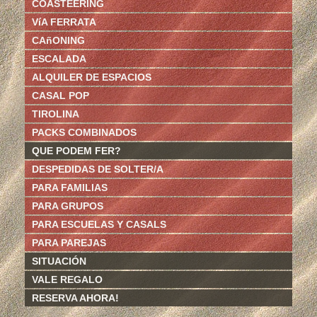
COASTEERING
VíA FERRATA
CAñONING
ESCALADA
ALQUILER DE ESPACIOS
CASAL POP
TIROLINA
PACKS COMBINADOS
QUE PODEM FER?
DESPEDIDAS DE SOLTER/A
PARA FAMILIAS
PARA GRUPOS
PARA ESCUELAS Y CASALS
PARA PAREJAS
SITUACIÓN
VALE REGALO
RESERVA AHORA!