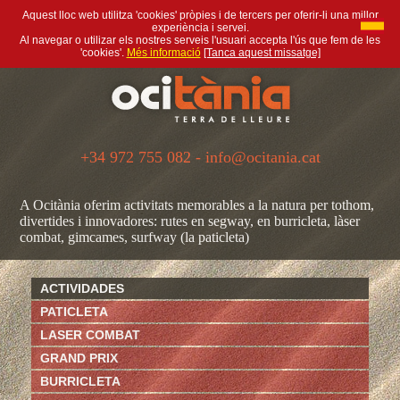
Aquest lloc web utilitza 'cookies' pròpies i de tercers per oferir-li una millor
experiència i servei.
Al navegar o utilizar els nostres serveis l'usuari accepta l'ús que fem de les
'cookies'.
Més informació
[Tanca aquest missatge]
+34 972 755 082 - info@ocitania.cat
A Ocitània oferim activitats memorables a la natura per tothom,
divertides i innovadores: rutes en segway, en burricleta, làser
combat, gimcames, surfway (la paticleta)
ACTIVIDADES
PATICLETA
LASER COMBAT
GRAND PRIX
BURRICLETA