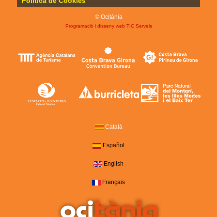
Política de Cookies
© Ocitània
Programació i disseny web
TIC Serveis
Català
Español
English
Français