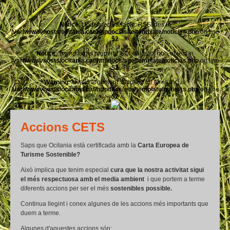
Notice
: Undefined variable: RSSlides in
/var/www/vhosts/ocitania.cat/httpdocs/site/template/noticias.php
on line
52
Notice
: Trying to get property 'SQLdatos' of non-object in
/var/www/vhosts/ocitania.cat/httpdocs/site/template/noticias.php
on line
52
Warning
: Invalid argument supplied for foreach() in
/var/www/vhosts/ocitania.cat/httpdocs/site/template/noticias.php
on line
52
Accions CETS
Saps que Ocitania està certificada amb la
Carta Europea de
Turisme Sostenible?
Això implica que tenim especial
cura que la nostra activitat sigui
el més respectuosa amb el media ambient
i que portem a terme
diferents accions per ser el més
sostenibles possible.
Continua llegint i conex algunes de les accions més importants que
duem a terme.
Algunes d'aquestes accions són: