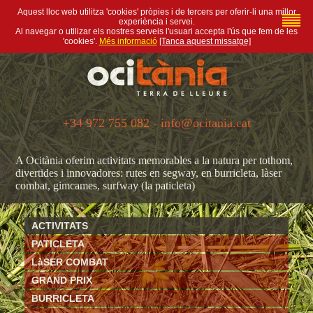
Aquest lloc web utilitza 'cookies' pròpies i de tercers per oferir-li una millor
experiència i servei.
Al navegar o utilizar els nostres serveis l'usuari accepta l'ús que fem de les
'cookies'.
Més informació
[Tanca aquest missatge]
+34 972 755 082 - info@ocitania.cat
A Ocitània oferim activitats memorables a la natura per tothom,
divertides i innovadores: rutes en segway, en burricleta, làser
combat, gimcames, surfway (la paticleta)
ACTIVITATS
PATICLETA
LàSER COMBAT
GRAND PRIX
BURRICLETA