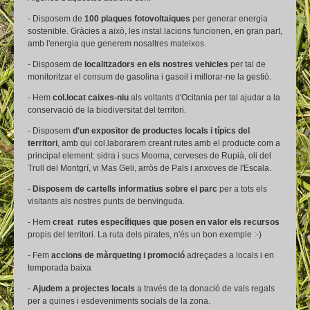
- Disposem de
100 plaques fotovoltaiques
per generar energia
sostenible. Gràcies a això, les instal.lacions funcionen, en gran part,
amb l'energia que generem nosaltres mateixos.
- Disposem de
localitzadors en els nostres vehicles
per tal de
monitoritzar el consum de gasolina i gasoil i millorar-ne la gestió.
- Hem
col.locat caixes-niu
als voltants d'Ocitania per tal ajudar a la
conservació de la biodiversitat del territori.
- Disposem
d'un expositor de productes locals i típics del
territori
, amb qui col.laborarem creant rutes amb el producte com a
principal element: sidra i sucs Mooma, cerveses de Rupià, oli del
Trull del Montgrí, vi Mas Geli, arròs de Pals i anxoves de l'Escala.
-
Disposem de cartells informatius sobre el parc
per a tots els
visitants als nostres punts de benvinguda.
- Hem
creat rutes específiques que posen en valor els recursos
propis del territori. La ruta dels pirates, n'és un bon exemple :-)
- Fem
accions de màrqueting i promoció
adreçades a locals i en
temporada baixa
-
Ajudem a projectes locals
a través de la donació de vals regals
per a quines i esdeveniments socials de la zona.