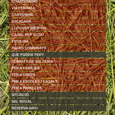
COASTEERING
VIA FERRATA
CANYONING
ESCALADA
LLOGUER D'ESPAIS
CASAL POP ESTIU
TIROLINA
PACKS COMBINATS
QUE PODEM FER?
COMIATS DE SOLTER/A
PER A FAMÍLIES
PER A GRUPS
PER A ESCOLES I CASALS
PER A PARELLES
SITUACIÓ
VAL REGAL
RESERVA ARA!