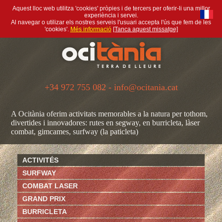
Aquest lloc web utilitza 'cookies' pròpies i de tercers per oferir-li una millor
experiència i servei.
Al navegar o utilizar els nostres serveis l'usuari accepta l'ús que fem de les
'cookies'.
Més informació
[Tanca aquest missatge]
+34 972 755 082 - info@ocitania.cat
A Ocitània oferim activitats memorables a la natura per tothom,
divertides i innovadores: rutes en segway, en burricleta, làser
combat, gimcames, surfway (la paticleta)
ACTIVITÉS
SURFWAY
COMBAT LASER
GRAND PRIX
BURRICLETA