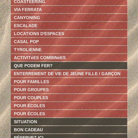
COASTEERING
VIA FERRATA
CANYONING
ESCALADE
LOCATIONS D'ESPACES
CASAL POP
TYROLIENNE
ACTIVITéES COMBINéES
QUE PODEM FER?
ENTERREMENT DE VIE DE JEUNE FILLE / GARÇON
POUR FAMILLES
POUR GROUPES
POUR COUPLES
POUR ÉCOLES
POUR ÉCOLES
SITUATION
BON CADEAU
RÉSERVEZ ICI